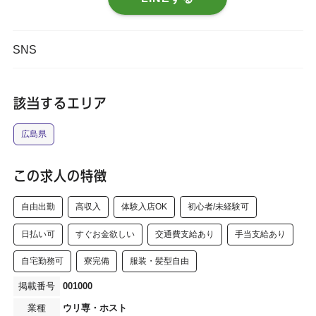
SNS
該当するエリア
広島県
この求人の特徴
自由出勤
高収入
体験入店OK
初心者/未経験可
日払い可
すぐお金欲しい
交通費支給あり
手当支給あり
自宅勤務可
寮完備
服装・髪型自由
001000
ウリ専・ホスト