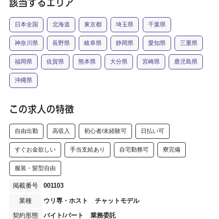
該当するエリア
日本全国
北海道
東京都
埼玉県
千葉県
神奈川県
長野県
岐阜県
静岡県
愛知県
三重県
福岡県
佐賀県
熊本県
大分県
宮崎県
鹿児島県
沖縄県
この求人の特徴
自由出勤
高収入
初心者/未経験可
日払い可
すぐお金欲しい
手当支給あり
自宅勤務可
寮完備
服装・髪型自由
001103
ウリ専・ホスト
チャットモデル
バイト/パート
業務委託