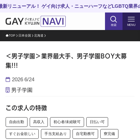
ニューアル！ ゲイ向け求人・ニューハーフなどLGBTQ業界の仕
検索
MENU
TOP
日本全国
北海道
＜男子学園＞業界最大手、男子学園BOY大募
集!!!
2026
6/24
男子学園
この求人の特徴
自由出勤
高収入
初心者/未経験可
日払い可
すぐお金欲しい
手当支給あり
自宅勤務可
寮完備