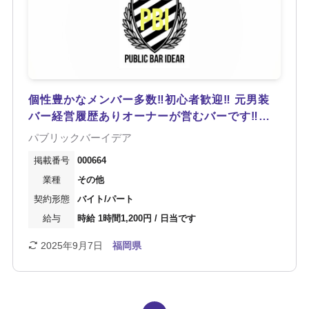
個性豊かなメンバー多数‼︎初心者歓迎‼︎ 元男装
バー経営履歴ありオーナーが営むバーです‼︎
LGBTQ共感店です！
パブリックバーイデア
000664
その他
バイト/パート
時給 1時間1,200円 / 日当です
2025年9月7日
福岡県