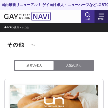
内最新リニューアル！ ゲイ向け求人・ニューハーフなどLGBTQ
検索
MENU
TOP
投稿
その他
その他
– tax –
新着の求人
人気の求人