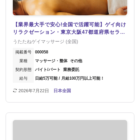
【業界最大手で安心!全国で活躍可能】ゲイ向け
リラクゼーション・東京大阪47都道府県セラピ
スト募集!経験者はもちろん未経験も充実した研
うたたねゲイマッサージ (全国)
修!日給5万以上可能!身バレ対策万全!年齢不問!
000058
待機シフト提出なし!
マッサージ・整体
その他
バイト/パート
業務委託
日給5万可能 / 月給100万円以上可能！
2026年7月22日
日本全国